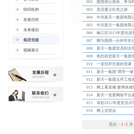
002
践悟初心使命，争当时
组织机构
003
党员遵义红色之旅
004
中共新天一集团有限
发展历程
005
中共新天一集团有限
未来规划
006
椒江区2015年度先
集团党建
007
网为我用---台州市
008
新天一集团党员到古
视频展示
009
热烈祝贺新天一集团党
010
一堂别开生面的党课
011
新天一集团“两学一做
012
新天一集团玉环工地
013
网上看直播 微博谈感
014
新天一党委网络平台架
015
表彰2012年度党员
016
网上支部会
页次：
1
/
2
共